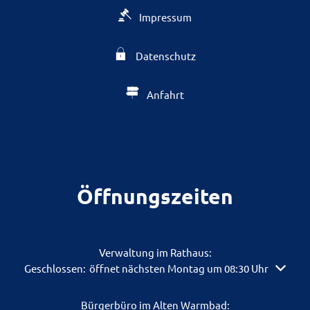
Impressum
Datenschutz
Anfahrt
Öffnungszeiten
Verwaltung im Rathaus:
Klicken, um weitere Öffnungs- oder Schließzeiten auszuble
Geschlossen:
öffnet nächsten Montag um 08:30 Uhr
Bürgerbüro im Alten Warmbad: