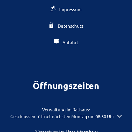
Impressum
Datenschutz
Anfahrt
Öffnungszeiten
Verwaltung im Rathaus:
Klicken, um weitere Öffnungs- oder Schließzeiten auszuble
Geschlossen:
öffnet nächsten Montag um 08:30 Uhr
Bürgerbüro im Alten Warmbad: