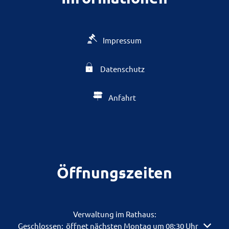
Impressum
Datenschutz
Anfahrt
Öffnungszeiten
Verwaltung im Rathaus:
Klicken, um weitere Öffnungs- oder Schließzeiten auszuble
Geschlossen:
öffnet nächsten Montag um 08:30 Uhr